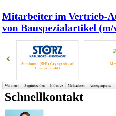
Mitarbeiter im Vertrieb-
von Bauspezialartikel (m/
) Cryogenics of
Mews
G
pe GmbH
Wir bieten
Zugriffszahlen
Inklusive
Mediadaten
Anzeigenpreise
Schnellkontakt